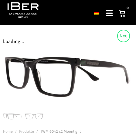
0
Neu
Loading...
Home
Produkte
TWM 6042 c2 Moonlight