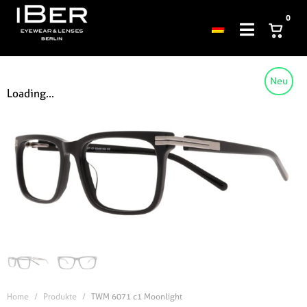
0
Neu
Loading...
Home
Produkte
TWM 6071 c1 Moonlight