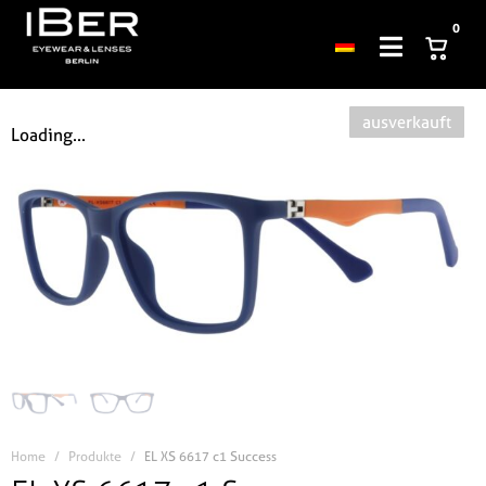
0
ausverkauft
Loading...
Home
Produkte
EL XS 6617 c1 Success