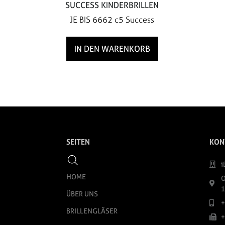
SUCCESS KINDERBRILLEN
JE BIS 6662 c5 Success
IN DEN WARENKORB
SEITEN
KON
i
HOME
O
1
ÜBER UNS
+
BRILLENGLÄSER
+