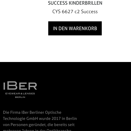
SUCCESS KINDERBRILLEN
CYS 6627 c2 Success
IN DEN WARENKORB
Die Firma iBer Berliner Optische
Technologie GmbH wurde 2017 in Berlin
von Personen geründet, die bereits seit
mehreren Jahren in der Optikbranche