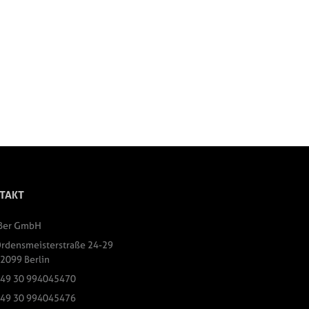
TAKT
Ber GmbH
rdensmeisterstraße 24-29
2099 Berlin
49 30 994045470
49 30 994045476