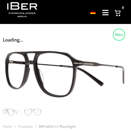
0
Neu
Loading...
Home
Produkte
BIM 6059 c1 Moonlight