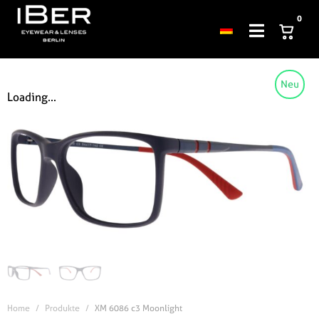
0
Neu
Loading...
Home
Produkte
XM 6086 c3 Moonlight