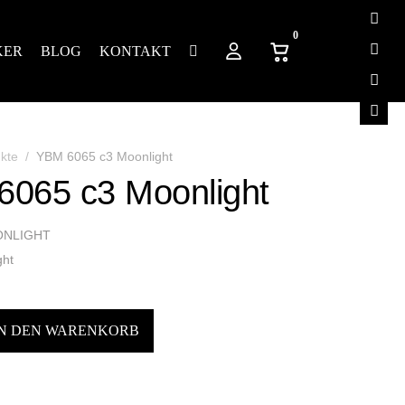
0
TIKER
BLOG
KONTAKT
ukte
YBM 6065 c3 Moonlight
6065 c3 Moonlight
NLIGHT
ht
IN DEN WARENKORB