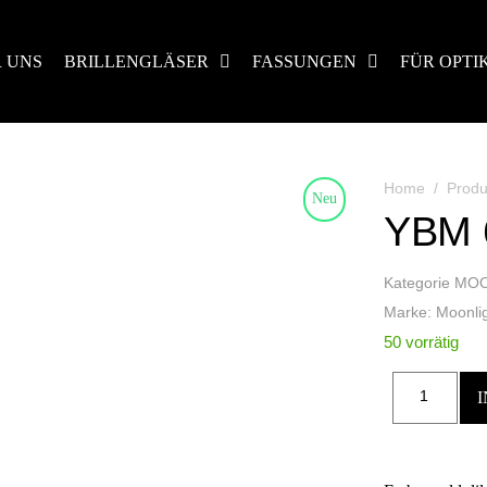
ÜBER UNS
BRILLENGLÄSER
FASSUNGEN
FÜR OP
Home
Prod
Neu
YBM 
Kategorie
MOO
Marke:
Moonlig
50 vorrätig