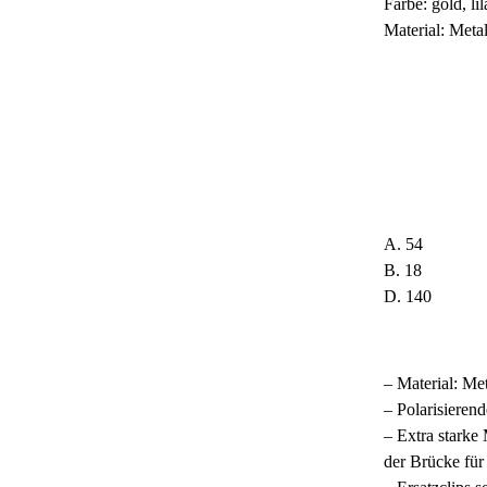
Farbe: gold, l
Material: Met
A. 54
B. 18
D. 140
– Material: M
– Polarisier
– Extra stark
Fixierung üb