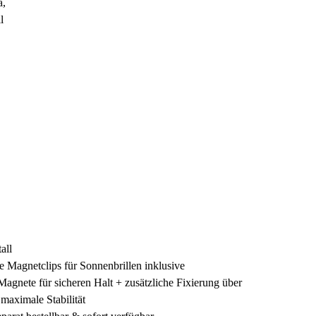
ila,
all
etall
ende Magnetclips für Sonnenbrillen inklusive
e Magnete für sicheren Halt + zusätzliche
er der Brücke für maximale Stabilität