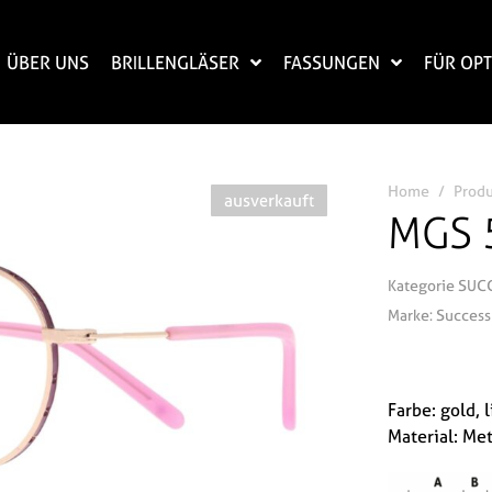
ÜBER UNS
BRILLENGLÄSER
FASSUNGEN
FÜR OPT
Home
Prod
ausverkauft
MGS 
Kategorie
SUC
Marke:
Success
Farbe: gold, l
Material: Met