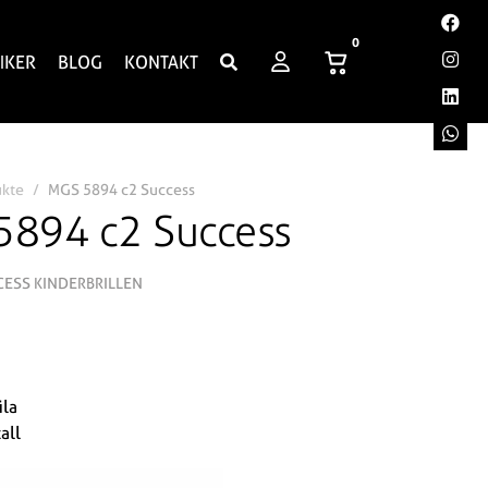
0
IKER
BLOG
KONTAKT
ukte
MGS 5894 c2 Success
5894 c2 Success
CESS KINDERBRILLEN
ila
all