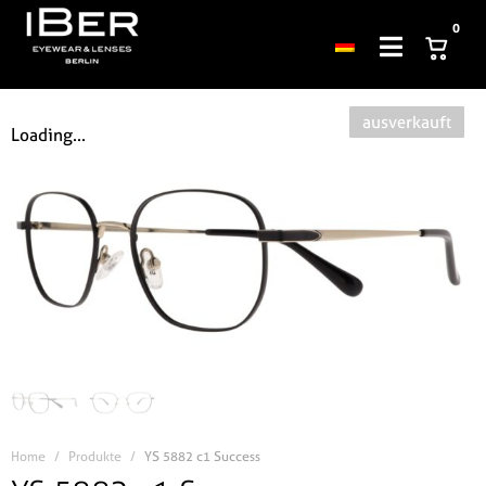
0
ausverkauft
Loading...
Home
Produkte
YS 5882 c1 Success