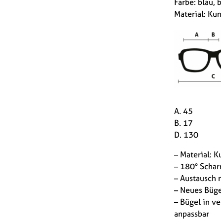
Farbe: blau, 
Material: Kun
A. 45
B. 17
D. 130
– Material: K
– 180° Schar
– Austausch 
– Neues Büge
– Bügel in v
anpassbar