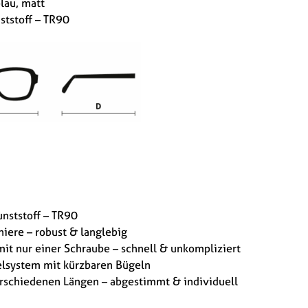
blau, matt
ststoff – TR90
unststoff – TR90
niere – robust & langlebig
mit nur einer Schraube – schnell & unkompliziert
lsystem mit kürzbaren Bügeln
erschiedenen Längen – abgestimmt & individuell