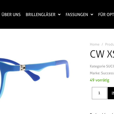
ÜBER UNS
BRILLENGLÄSER
FASSUNGEN
FÜR OPT
Home
Prod
CW XS
Kategorie
SUC
Marke:
Success
49 vorrätig