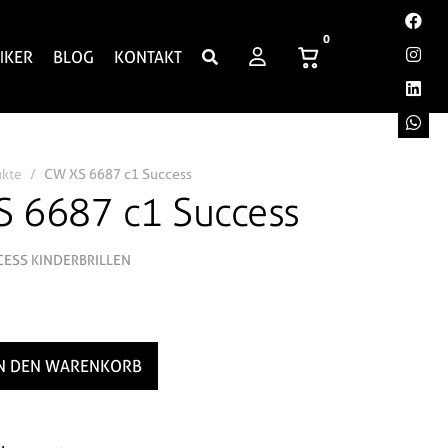
0
IKER
BLOG
KONTAKT
ukte
CW XS 6687 c1 Success
 6687 c1 Success
CESS KINDERBRILLEN
IN DEN WARENKORB